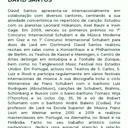
David Santos apresenta-se internacionalmente em
colaboração com diversos cantores, centrando a sua
atividade concertística no repertório de canção. Estudou
com os pianistas Leonard Hokanson, Axel Bauni e Irwin
Gage. Em 2009, venceu os primeiros prémios no 7º
Concurso Internacional Schubert e de Música Moderna
em Graz e no 1º Concurso Internacional Schubert para
duos de Lied em Dortmund. David Santos realizou
recitais em salas como a Konzerthaus e a Philharmonie
de Berlim, os Teatros de Kassel e Meiningen, o Centro de
Artes deSingel em Antuérpia e a Tonhalle de Zurique,
bem como no Tanglewood Music Festival nos Estados
Unidos. Em Portugal, actuou nos Teatros de S. Carlos, S.
Luiz e Rivoli e participa regularmente em vários festivais
internacionais de música. A sua discografia inclui o ciclo
Winterreise de Franz Schubert com o barítono Luís
Rodrigues (AboutMusic), canções de Schubert, Brahms,
Schönberg e Busoni com o baixo-barítono Tomasz Wija
(Thorofon) e os ciclos Op. 35, 36 e 40 de Robert
Schumann com o barítono André Baleiro (Codax). Foi
professor de Lied na Escola Superior de Música Franz
Liszt em Weimar entre 2010 e 2019 e realizou
masterclasses em Portugal, na Alemanha, no Brasil e na
Finlândia. Tanto no seu trabalho artístico como
pedagógico, dedica uma especial atenção à relação