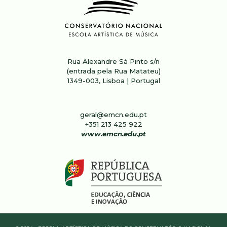
Rua Alexandre Sá Pinto s/n
(entrada pela Rua Matateu)
1349-003, Lisboa | Portugal
geral@emcn.edu.pt
+351 213 4
25
922
www.emcn.edu.pt