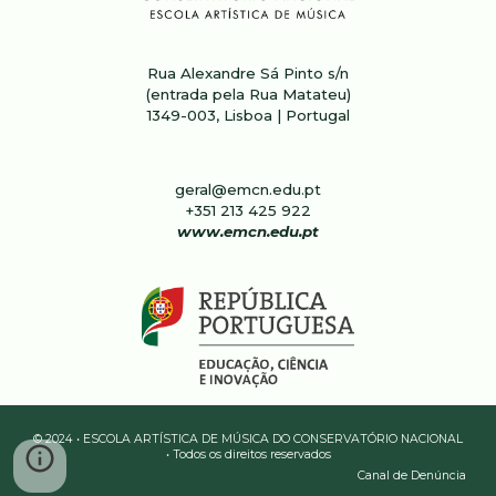
Rua Alexandre Sá Pinto s/n
(entrada pela Rua Matateu)
1349-003, Lisboa | Portugal
geral@emcn.edu.pt
+351 213 4
25
922
www.emcn.edu.pt
© 2024 • ESCOLA ARTÍSTICA DE MÚSICA DO CONSERVATÓRIO NACIONAL
• Todos os direitos reservados
Canal de Denúncia