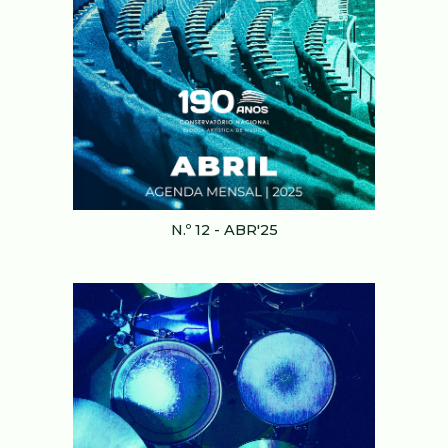
N.º 12 - ABR'25