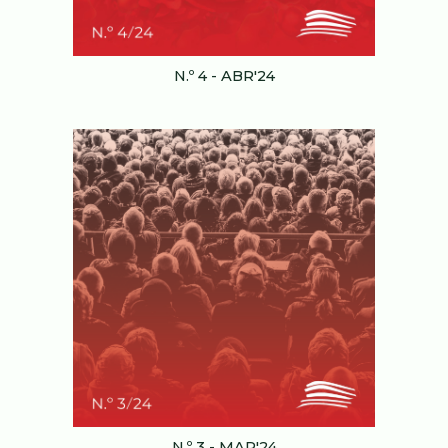
N.º
4
-
ABR
'24
N.º
3
-
MAR
'24