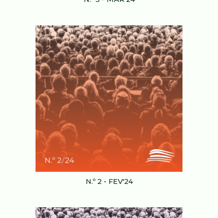
N.º
2
-
FEV
'24