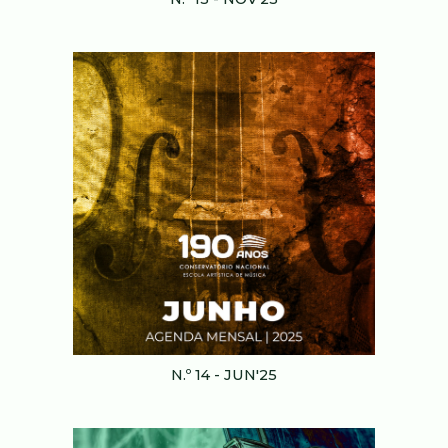
N.º 1
4
-
JUN
'25