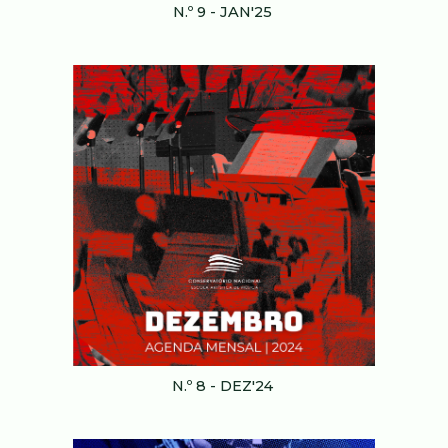
N.º 9 - JAN'2
5
N.º
8
-
DEZ
'24