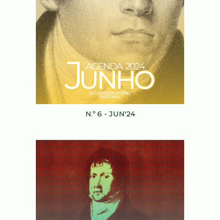
N.
º
6
-
JUN
'24