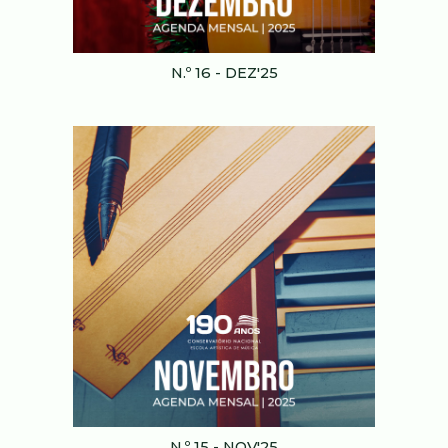
N.º 1
6
-
DEZ
'25
N.º 15 - NOV'25