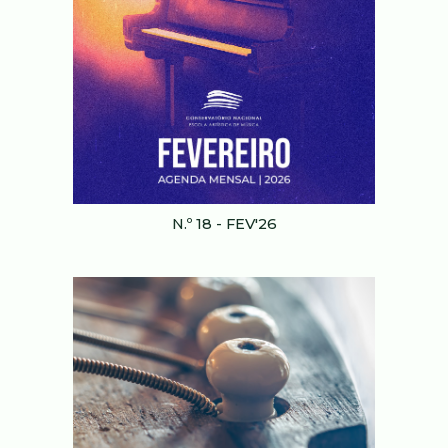
N.º 1
8
-
FEV
'2
6