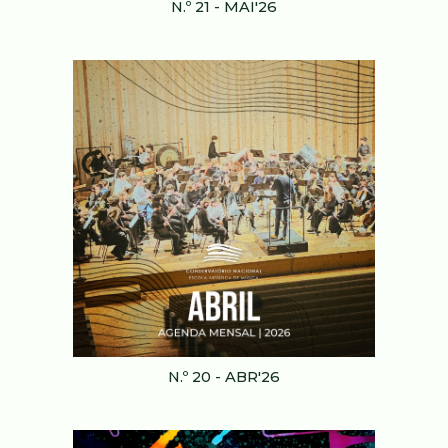
N.º 2
1
-
MAI
'2
6
N.º
20
-
ABR
'2
6