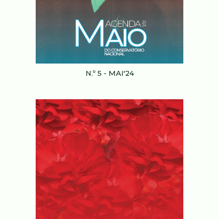
N.º
5
-
MAI
'24