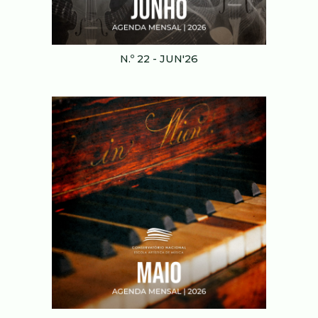
N.º 2
2
-
JUN
'2
6