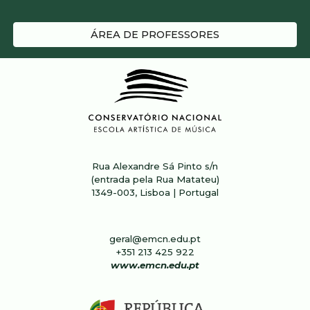
ÁREA DE PROFESSORES
Rua Alexandre Sá Pinto s/n
(entrada pela Rua Matateu)
1349-003, Lisboa | Portugal
geral@emcn.edu.pt
+351 213 4
25
922
www.emcn.edu.pt