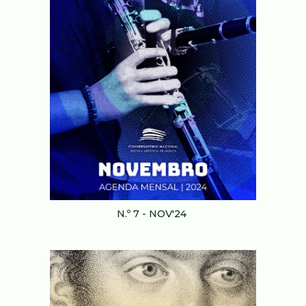
N.º 7 - NOV'24