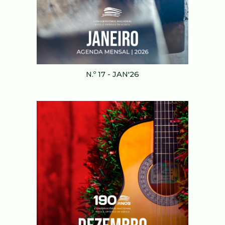
N.º 1
7
-
JAN
'2
6