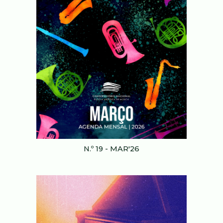
N.º 19 - MAR'2
6