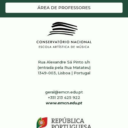
ÁREA DE PROFESSORES
Rua Alexandre Sá Pinto s/n
(entrada pela Rua Matateu)
1349-003, Lisboa | Portugal
geral@emcn.edu.pt
+351 213 4
25
922
www.emcn.edu.pt