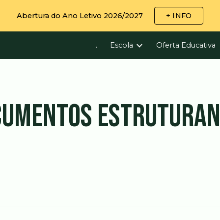
Abertura do Ano Letivo 2026/2027
+ INFO
ip to main content
Skip to navigat
.
Escola
Oferta Educativa
CUMENTOS ESTRUTURAN