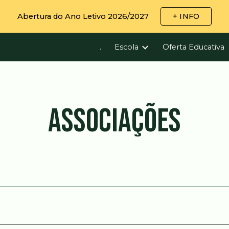
Abertura do Ano Letivo 2026/2027
+ INFO
ip to main content
Skip to navigat
.
Escola
Oferta Educativa
ASSOCIAÇÕES