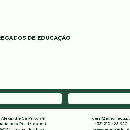
RREGADOS DE EDUCAÇÃO
 Alexandre Sá Pinto s/n
geral@emcn.edu.p
trada pela Rua Matateu)
+351 213 4
25
922
9-003, Lisboa | Portugal
www.emcn.edu.pt